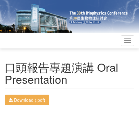
Togg
navig
口頭報告專題演講 Oral
Presentation
Download (.pdf)