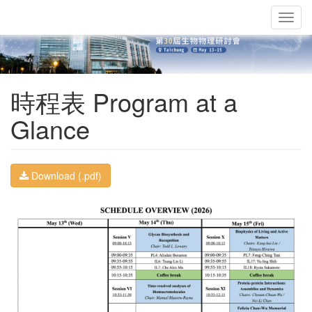
Togg
navig
時程表 Program at a
Glance
Download (.pdf)