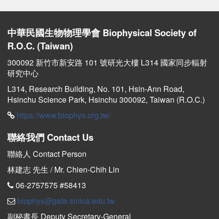
中華民國生物物理學會
Biophysical Society of
R.O.C. (Taiwan)
300092 新竹市新安路 101 號研光大樓 L314 國家同步輻射
研究中心
L314, Research Building, No. 101, Hsin-Ann Road,
Hsinchu Science Park, Hsinchu 300092, Taiwan (R.O.C.)
https://www.biophys.org.tw/
聯絡我們
Contact Us
聯絡人 Contact Person
林建志 先生 / Mr. Chien-Chih Lin
06-2757575 #
58413
biophys@gate.sinica.edu.tw
副秘書長 Deputy Secretary-General